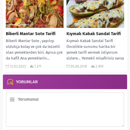
Biberli Mantar Sote Tarifi
Kıymalı Kabak Sandal Tarifi
Biberli Mantar Sote , yapılışı
Kıymalı Kabak Sandal Tarifi
oldukça kolay ve çok da lezzetli
Öncelikle sunumu harika bir
olan yemeklerden biri. Ayrıca çok
yemek tarifi vermek istiyorum
da hafif. Ana yemeklerin...
sizlere… Yemekli misafiriniz varsa
yapıp, gönül rahatlığı ile...
12.03.2023
1.371
05.06.2018
2.959
YORUMLAR