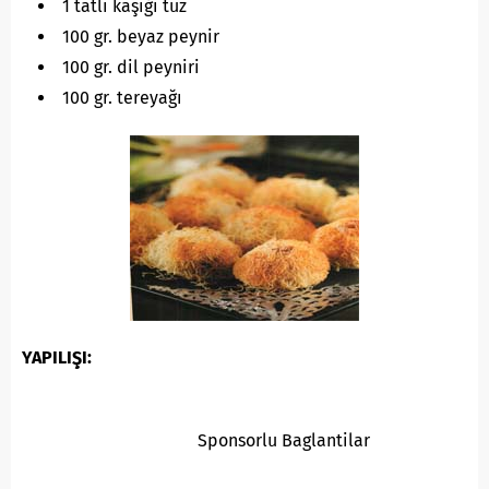
1 tatlı kaşığı tuz
100 gr. beyaz peynir
100 gr. dil peyniri
100 gr. tereyağı
YAPILIŞI:
Sponsorlu Baglantilar