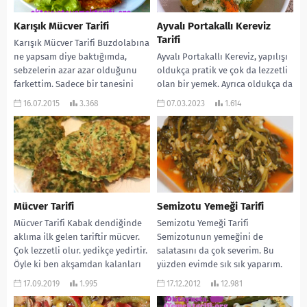
Karışık Mücver Tarifi
Ayvalı Portakallı Kereviz
Tarifi
Karışık Mücver Tarifi Buzdolabına
ne yapsam diye baktığımda,
Ayvalı Portakallı Kereviz, yapılışı
sebzelerin azar azar olduğunu
oldukça pratik ve çok da lezzetli
farkettim. Sadece bir tanesini
olan bir yemek. Ayrıca oldukça da
kullanarak yapabileceğim yemek
hafif oluyor. Aynı zamanda...
16.07.2015
3.368
07.03.2023
1.614
herkesi...
Mücver Tarifi
Semizotu Yemeği Tarifi
Mücver Tarifi Kabak dendiğinde
Semizotu Yemeği Tarifi
aklıma ilk gelen tariftir mücver.
Semizotunun yemeğini de
Çok lezzetli olur. yedikçe yedirtir.
salatasını da çok severim. Bu
Öyle ki ben akşamdan kalanları
yüzden evimde sık sık yaparım.
sabah...
Hem besleyici oluyor. Hem...
17.09.2019
1.995
17.12.2012
12.981