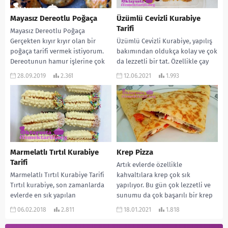
Mayasız Dereotlu Poğaça
Üzümlü Cevizli Kurabiye
Tarifi
Mayasız Dereotlu Poğaça
Gerçekten kıyır kıyır olan bir
Üzümlü Cevizli Kurabiye, yapılış
poğaça tarifi vermek istiyorum.
bakımından oldukça kolay ve çok
Dereotunun hamur işlerine çok
da lezzetli bir tat. Özellikle çay
yakıştığını biliyoruz. Bu
saatleri için çok uygun. Üzüm...
28.09.2019
2.361
12.06.2021
1.993
poğaçamızın...
Marmelatlı Tırtıl Kurabiye
Krep Pizza
Tarifi
Artık evlerde özellikle
Marmelatlı Tırtıl Kurabiye Tarifi
kahvaltılara krep çok sık
Tırtıl kurabiye, son zamanlarda
yapılıyor. Bu gün çok lezzetli ve
evlerde en sık yapılan
sunumu da çok başarılı bir krep
kurabiyelerden biri… Çocuklar da
yapacağız....
06.02.2018
2.811
18.01.2021
1.818
bayılıyor. Bu gün sizlere...