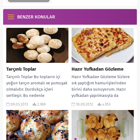
BENZER KONULAR
Tarçınlı Toplar
Hazır Yufkadan Gözleme
Tarçınlı Toplar Bu topların içi
Hazır Yufkadan Gözleme Sizlere
yoğun tarçın aromalı ve yumuşak
sık yaptığım hamurişlerinden
olmalıdır. Durdukça içleri
birini daha sunuyorum. Hazır
sertleşir. Bu nedenle
yufkadan yapılmasıyla da
buzdolabında saklayıp, yeneceği
oldukça basit ve çok az zaman...
09.03.2013
2.969
18.09.2012
4.953
zaman...