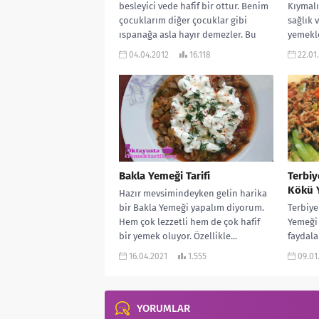
besleyici vede hafif bir ottur. Benim
Kıymal
çocuklarım diğer çocuklar gibi
sağlık 
ıspanağa asla hayır demezler. Bu
yemekle
yönden...
oldukça
04.04.2012
16.118
22.01
çok...
Bakla Yemeği Tarifi
Terbiy
Kökü 
Hazır mevsimindeyken gelin harika
bir Bakla Yemeği yapalım diyorum.
Terbiye
Hem çok lezzetli hem de çok hafif
Yemeği 
bir yemek oluyor. Özellikle...
faydala
bile ço
16.04.2021
1.555
09.01
çorbasın
YORUMLAR