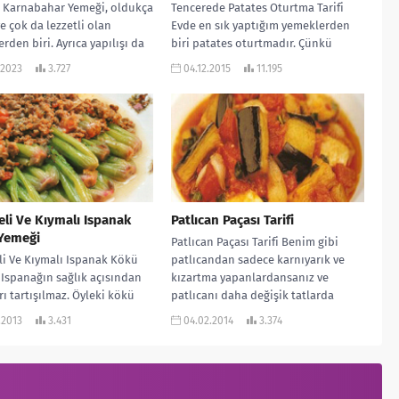
ı Karnabahar Yemeği, oldukça
Tencerede Patates Oturtma Tarifi
ve çok da lezzetli olan
Evde en sık yaptığım yemeklerden
rden biri. Ayrıca yapılışı da
biri patates oturtmadır. Çünkü
 pratik. Kıyma, karnabahara
bizim evde patates çok sevilen bir
.2023
3.727
04.12.2015
11.195
sebzedir....
eli Ve Kıymalı Ispanak
Patlıcan Paçası Tarifi
Yemeği
Patlıcan Paçası Tarifi Benim gibi
li Ve Kıymalı Ispanak Kökü
patlıcandan sadece karnıyarık ve
Ispanağın sağlık açısından
kızartma yapanlardansanız ve
rı tartışılmaz. Öyleki kökü
patlıcanı daha değişik tatlarda
k yararlı. Ben daha önce
denemek istiyorsanız işte size...
.2013
3.431
04.02.2014
3.374
ı...