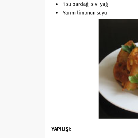
1 su bardağı sıvı yağ
Yarım limonun suyu
YAPILIŞI: