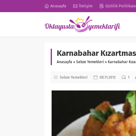
Anasayfa
İletişim
Gizlilik Politikası
Karnabahar Kızartmas
Anasayfa
»
Sebze Yemekleri
»
Karnabahar Kıza
Sebze Yemekleri
08.11.2012
1