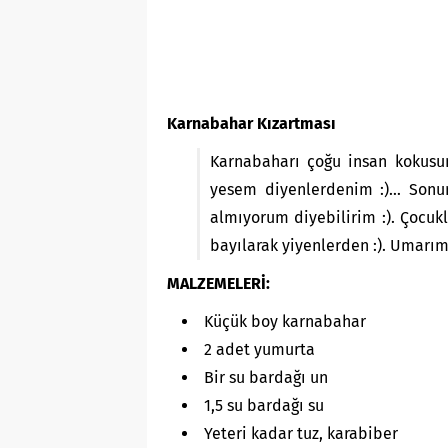
Karnabahar Kızartması
Karnabaharı çoğu insan kokusu
yesem diyenlerdenim :)… Sonu
almıyorum diyebilirim :). Çocu
bayılarak yiyenlerden :). Umarım
MALZEMELERİ:
Küçük boy karnabahar
2 adet yumurta
Bir su bardağı un
1,5 su bardağı su
Yeteri kadar tuz, karabiber