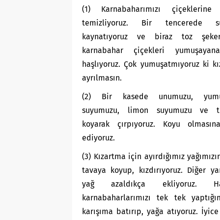
(1) Karnabaharımızı çiçeklerine 
temizliyoruz. Bir tencerede s
kaynatıyoruz ve biraz toz şeker
karnabahar çiçekleri yumuşayan
haşlıyoruz. Çok yumuşatmıyoruz ki kı
ayrılmasın.
(2) Bir kasede unumuzu, yumur
suyumuzu, limon suyumuzu ve t
koyarak çırpıyoruz. Koyu olmasın
ediyoruz.
(3) Kızartma için ayırdığımız yağımızın
tavaya koyup, kızdırıyoruz. Diğer ya
yağ azaldıkça ekliyoruz. Ha
karnabaharlarımızı tek tek yaptığı
karışıma batırıp, yağa atıyoruz. İyic