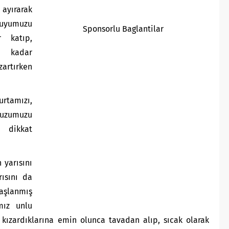
ayırarak
uyumuzu
Sponsorlu Baglantilar
 katıp,
a kadar
zartırken
tamızı,
uzumuzu
a dikkat
 yarısını
rısını da
şlanmış
mız unlu
e kızardıklarına emin olunca tavadan alıp, sıcak olarak