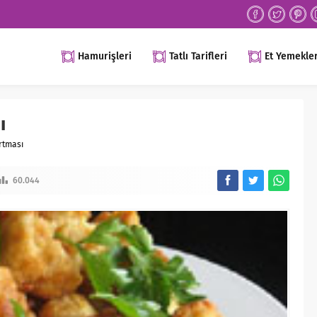
Hamurişleri
Tatlı Tarifleri
Et Yemekler
ı
rtması
60.044