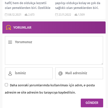
hafif, hem de oldukça lezzetli
yapılışı oldukça kolay ve çok da
olan yemeklerden biri. Özellikle
sağlıklı olan yemeklerden biri.
sebze severler mutlaka denemeli.
Üstelik çok da hafif oluyor. Aynı
08.12.2021
2.673
23.11.2022
1.509
Ayrıca yapılışı...
zamanda...
YORUMLAR
Daha sonraki yorumlarımda kullanılması için adım, e-posta
adresim ve site adresim bu tarayıcıya kaydedilsin.