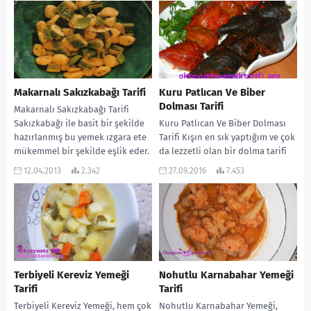
Makarnalı Sakızkabağı Tarifi
Kuru Patlıcan Ve Biber
Dolması Tarifi
Makarnalı Sakızkabağı Tarifi
Sakızkabağı ile basit bir şekilde
Kuru Patlıcan Ve Biber Dolması
hazırlanmış bu yemek ızgara ete
Tarifi Kışın en sık yaptığım ve çok
mükemmel bir şekilde eşlik eder.
da lezzetli olan bir dolma tarifi
Aynı zamanda...
veriyorum sizlere…...
12.04.2013
2.342
27.09.2016
7.453
Terbiyeli Kereviz Yemeği
Nohutlu Karnabahar Yemeği
Tarifi
Tarifi
Terbiyeli Kereviz Yemeği, hem çok
Nohutlu Karnabahar Yemeği,