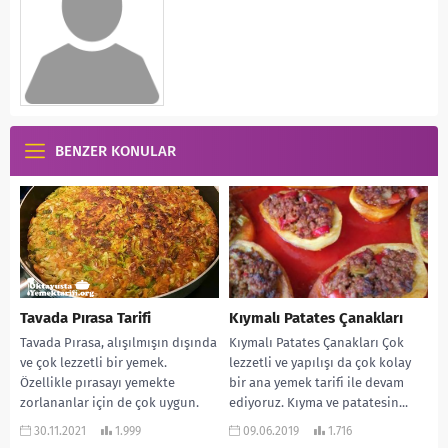
BENZER KONULAR
Tavada Pırasa Tarifi
Kıymalı Patates Çanakları
Tavada Pırasa, alışılmışın dışında
Kıymalı Patates Çanakları Çok
ve çok lezzetli bir yemek.
lezzetli ve yapılışı da çok kolay
Özellikle pırasayı yemekte
bir ana yemek tarifi ile devam
zorlananlar için de çok uygun.
ediyoruz. Kıyma ve patatesin...
Çünkü börek gibi...
30.11.2021
1.999
09.06.2019
1.716