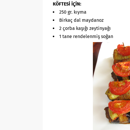
KÖFTESİ İÇİN:
250 gr. kıyma
Birkaç dal maydanoz
2 çorba kaşığı zeytinyağı
1 tane rendelenmiş soğan