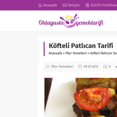
Anasayfa
İletişim
Gizlilik Politikası
Köfteli Patlıcan Tarifi
Anasayfa
»
İftar Yemekleri
»
Köfteli Patlıcan Tar
İftar Yemekleri
09.07.2013
0