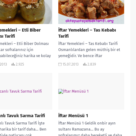
Yemekleri – Etli Biber
İftar Yemekleri – Tas Kebabı
ı Tarifi
Tarifi
emekleri – Etli Biber Dolması
İftar Yemekleri – Tas Kebabı Tarifi
ftar sofralarınız için
Osmanlılardan gelen müthiş bir et
yabileceğiniz harika ve kolay
yemeğidir. Ve bence iftar
if. Dolma dendiğinde de en...
sofralarının da olmazsa olmazıdır.
.2013
2.925
15.07.2013
2.839
Ben...
anlı Tavuk Sarma Tarifi
İftar Menüsü 1
nlı Tavuk Sarma Tarifi İşte
İftar Menüsü 1 Geldik onbir ayın
 harika bir tarif daha… Ben
sultanı Ramazana… Bu ay
tiyle patlıcanı çok
sofralarımız daha bereketli ve daha