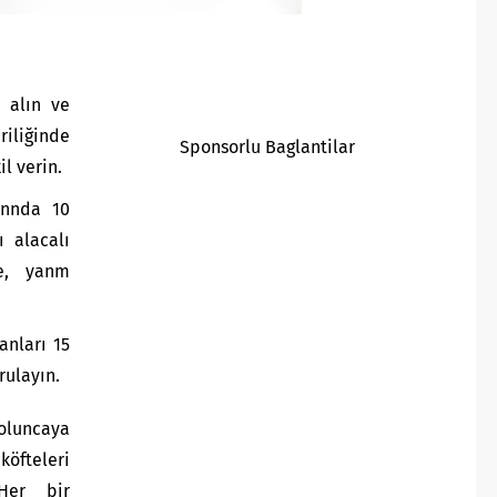
 alın ve
iliğinde
Sponsorlu Baglantilar
l verin.
ınnda 10
ı alacalı
e, yanm
anları 15
rulayın.
oluncaya
köfteleri
 Her bir