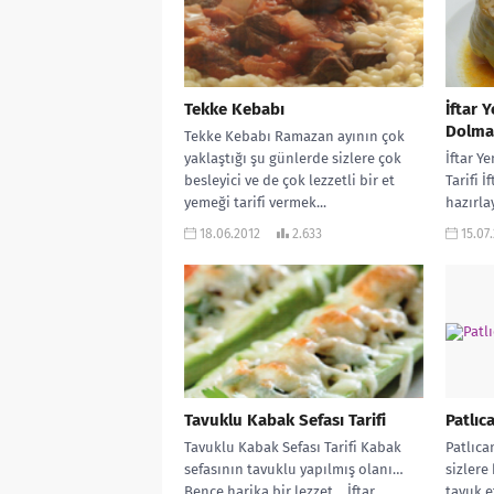
Tekke Kebabı
İftar 
Dolmas
Tekke Kebabı Ramazan ayının çok
yaklaştığı şu günlerde sizlere çok
İftar Y
besleyici ve de çok lezzetli bir et
Tarifi İ
yemeği tarifi vermek...
hazırla
bir tar
18.06.2012
2.633
15.07
Tavuklu Kabak Sefası Tarifi
Patlıc
Tavuklu Kabak Sefası Tarifi Kabak
Patlıca
sefasının tavuklu yapılmış olanı…
sizlere
Bence harika bir lezzet… İftar
tavuk e