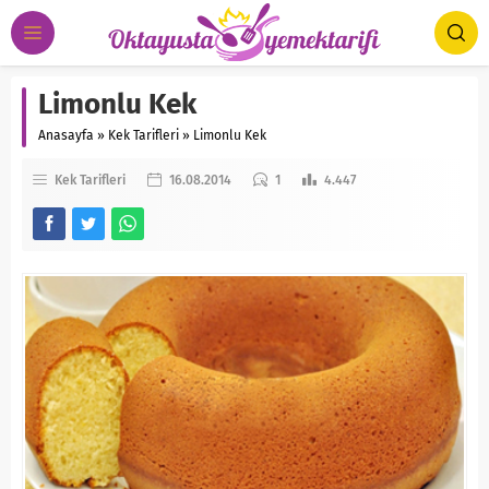
Limonlu Kek
Anasayfa
»
Kek Tarifleri
»
Limonlu Kek
Kek Tarifleri
16.08.2014
1
4.447