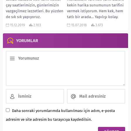
çay saatlerimizin, günlerimizin
kekin harika sunumunun tarifini
vazgeçilmez lezzetleri. Bu yüzden
vermek istiyorum. Hem kek, hem
de sık sık yapıyoruz.
tatlı bir arada… Yapılışı kolay.
Çocuklarında severek yediği
Çay...
15.12.2019
2.103
15.07.2018
3.673
lezzetlerden....
YORUMLAR
Daha sonraki yorumlarımda kullanılması için adım, e-posta
adresim ve site adresim bu tarayıcıya kaydedilsin.