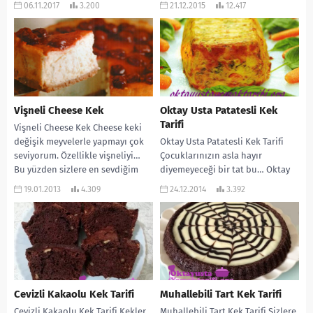
06.11.2017
3.200
21.12.2015
12.417
Islaklığı, tadı tam...
Vişneli Cheese Kek
Oktay Usta Patatesli Kek
Tarifi
Vişneli Cheese Kek Cheese keki
değişik meyvelerle yapmayı çok
Oktay Usta Patatesli Kek Tarifi
seviyorum. Özellikle vişneliyi…
Çocuklarınızın asla hayır
Bu yüzden sizlere en sevdiğim
diyemeyeceği bir tat bu… Oktay
tarifi veriyorum. MALZEMELERİ:...
Usta’nın çok lezzetli ve pratik bir
19.01.2013
4.309
24.12.2014
3.392
tarifi…...
Cevizli Kakaolu Kek Tarifi
Muhallebili Tart Kek Tarifi
Cevizli Kakaolu Kek Tarifi Kekler
Muhallebili Tart Kek Tarifi Sizlere