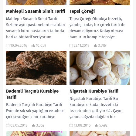
Mahlepli Susamlı Simit Tarifi
Tepsi Çöreği
Mahlepli Susamlı Simit Tarifi
Tepsi Çöreği Oldukça lezzetli,
Sizlere aynı pastanelerde satılan
yapılışı kolay bir çörek tarifi ile
susamlı kuru pastaların tadında
devam ediyoruz. Kolay olması
harika bir tarif veriyorum.
hamurun komple tepsiye
Özellikle çayın yanına çok...
koyularak yapılmasından. Tek...
10.04.2016
10.059
22.11.2019
3.516
Bademli Tarçınlı Kurabiye
Nişastalı Kurabiye Tarifi
Tarifi
Nişastalı Kurabiye Tarifi Bu
Bademli Tarçınlı Kurabiye Tarifi
kurabiye o kadar lezzetli ki
Evimde sık sık yaptığım ve ailece
lezzetinden çatlıyor 🙂 . Çayın
çok sevdiğimiz bir kurabiye
yanına ağızda dağılan bir
tarifi.. Yapımı basit, lezzeti ise
kurabiye arıyorsanız...
03.05.2013
3.362
13.08.2016
5.492
harika…...