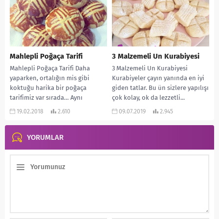
Mahlepli Poğaça Tarifi
3 Malzemeli Un Kurabiyesi
Mahlepli Poğaça Tarifi Daha
3 Malzemeli Un Kurabiyesi
yaparken, ortalığın mis gibi
Kurabiyeler çayın yanında en iyi
koktuğu harika bir poğaça
giden tatlar. Bu ün sizlere yapılışı
tarifimiz var sırada… Aynı
çok kolay, ok da lezzetli...
pastanelerden aldığınız
19.02.2018
2.610
09.07.2019
2.945
poğaçaların tadında…...
YORUMLAR