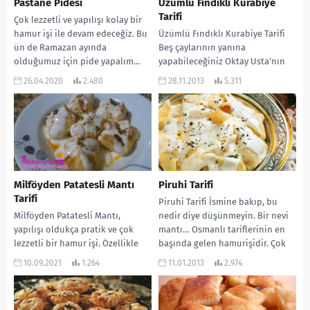
Pastane Pidesi
Üzümlü Fındıklı Kurabiye
Tarifi
Çok lezzetli ve yapılışı kolay bir
hamur işi ile devam edeceğiz. Bu
Üzümlü Fındıklı Kurabiye Tarifi
ün de Ramazan ayında
Beş çaylarının yanına
olduğumuz için pide yapalım...
yapabileceğiniz Oktay Usta’nın
bu tarifini sürekli yapıyorum. Çok
26.04.2020
2.480
28.11.2013
5.311
da lezzetli ve yapımı pratik...
Milföyden Patatesli Mantı
Piruhi Tarifi
Tarifi
Piruhi Tarifi İsmine bakıp, bu
Milföyden Patatesli Mantı,
nedir diye düşünmeyin. Bir nevi
yapılışı oldukça pratik ve çok
mantı… Osmanlı tariflerinin en
lezzetli bir hamur işi. Özellikle
başında gelen hamurişidir. Çok
mantı severlerin kaçırmaması
da lezzetlidir....
10.09.2021
1.264
11.01.2013
2.974
gereken bir lezzet. Yedikçe...