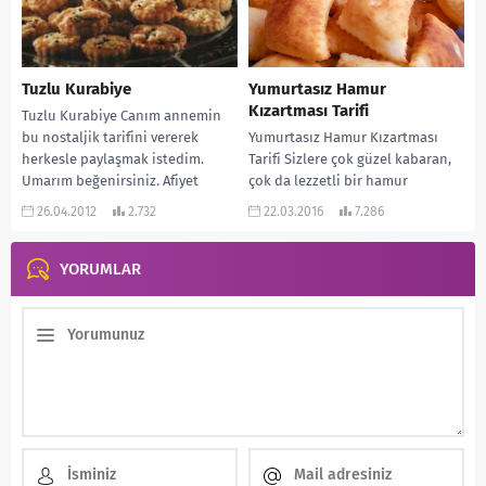
Tuzlu Kurabiye
Yumurtasız Hamur
Kızartması Tarifi
Tuzlu Kurabiye Canım annemin
bu nostaljik tarifini vererek
Yumurtasız Hamur Kızartması
herkesle paylaşmak istedim.
Tarifi Sizlere çok güzel kabaran,
Umarım beğenirsiniz. Afiyet
çok da lezzetli bir hamur
olsun… MALZEMELERİ: 1 su
kızartması tarifi veriyorum.
26.04.2012
2.732
22.03.2016
7.286
bardağı sıvı...
Adından da anlayacağınız üzere...
YORUMLAR