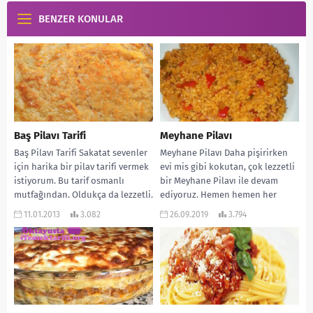
BENZER KONULAR
Baş Pilavı Tarifi
Meyhane Pilavı
Baş Pilavı Tarifi Sakatat sevenler
Meyhane Pilavı Daha pişirirken
için harika bir pilav tarifi vermek
evi mis gibi kokutan, çok lezzetli
istiyorum. Bu tarif osmanlı
bir Meyhane Pilavı ile devam
mutfağından. Oldukça da lezzetli.
ediyoruz. Hemen hemen her
Umarım...
yemeğin...
11.01.2013
3.082
26.09.2019
3.794