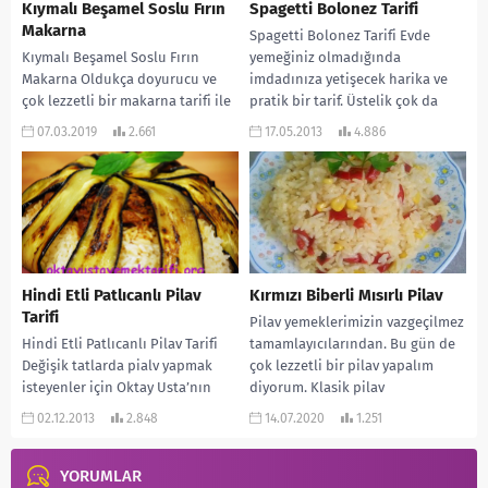
Kıymalı Beşamel Soslu Fırın
Spagetti Bolonez Tarifi
Makarna
Spagetti Bolonez Tarifi Evde
Kıymalı Beşamel Soslu Fırın
yemeğiniz olmadığında
Makarna Oldukça doyurucu ve
imdadınıza yetişecek harika ve
çok lezzetli bir makarna tarifi ile
pratik bir tarif. Üstelik çok da
devam ediyoruz. Makarnası da
doyurucu Afiyet olsun…
07.03.2019
2.661
17.05.2013
4.886
kıyması da...
MALZEMELERİ:...
Hindi Etli Patlıcanlı Pilav
Kırmızı Biberli Mısırlı Pilav
Tarifi
Pilav yemeklerimizin vazgeçilmez
Hindi Etli Patlıcanlı Pilav Tarifi
tamamlayıcılarından. Bu gün de
Değişik tatlarda pialv yapmak
çok lezzetli bir pilav yapalım
isteyenler için Oktay Usta’nın
diyorum. Klasik pilav
harika bir tarifi… MALZEMELERİ: 2
tariflerinden biraz çıkıp, içine
02.12.2013
2.848
14.07.2020
1.251
tane patlıcan...
iki...
YORUMLAR