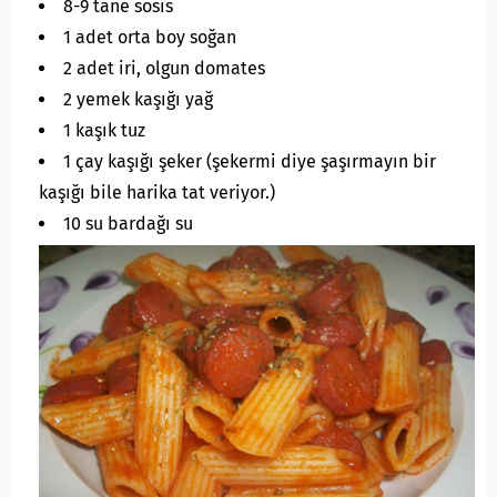
8-9 tane sosis
1 adet orta boy soğan
2 adet iri, olgun domates
2 yemek kaşığı yağ
1 kaşık tuz
1 çay kaşığı şeker (şekermi diye şaşırmayın bir
kaşığı bile harika tat veriyor.)
10 su bardağı su