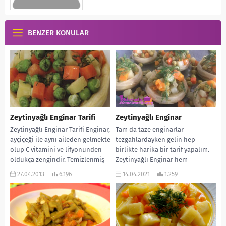
BENZER KONULAR
Zeytinyağlı Enginar Tarifi
Zeytinyağlı Enginar
Zeytinyağlı Enginar Tarifi Enginar,
Tam da taze enginarlar
ayçiçeği ile aynı aileden gelmekte
tezgahlardayken gelin hep
olup C vitamini ve lifyönünden
birlikte harika bir tarif yapalım.
oldukça zengindir. Temizlenmiş
Zeytinyağlı Enginar hem
enginarları limonla ovmakya...
sunumuyla, hem tadıyla, hem
27.04.2013
6.196
14.04.2021
1.259
de...