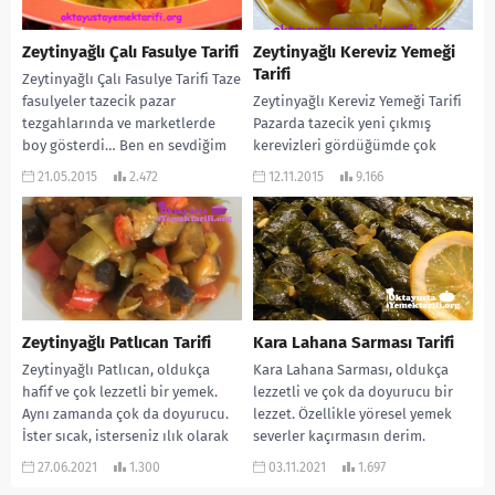
Zeytinyağlı Çalı Fasulye Tarifi
Zeytinyağlı Kereviz Yemeği
Tarifi
Zeytinyağlı Çalı Fasulye Tarifi Taze
fasulyeler tazecik pazar
Zeytinyağlı Kereviz Yemeği Tarifi
tezgahlarında ve marketlerde
Pazarda tazecik yeni çıkmış
boy gösterdi… Ben en sevdiğim
kerevizleri gördüğümde çok
sebzelerden biridir. Özellikle de...
hoşuma gitti. Çoğu kişi sevmese
21.05.2015
2.472
12.11.2015
9.166
de ben kokusuna bayılıyorum....
Zeytinyağlı Patlıcan Tarifi
Kara Lahana Sarması Tarifi
Zeytinyağlı Patlıcan, oldukça
Kara Lahana Sarması, oldukça
hafif ve çok lezzetli bir yemek.
lezzetli ve çok da doyurucu bir
Aynı zamanda çok da doyurucu.
lezzet. Özellikle yöresel yemek
İster sıcak, isterseniz ılık olarak
severler kaçırmasın derim.
tüketebilirsiniz....
Yapılışı da çok...
27.06.2021
1.300
03.11.2021
1.697