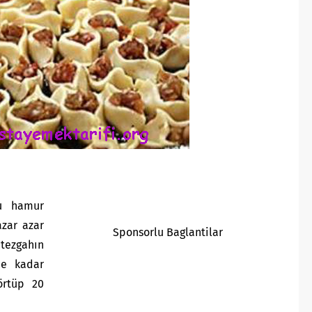
u hamur
azar azar
Sponsorlu Baglantilar
 tezgahın
ne kadar
örtüp 20