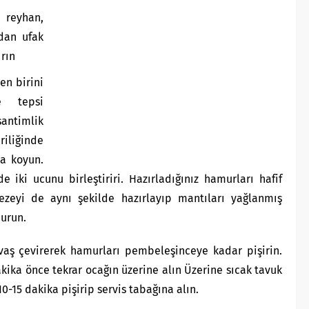
 reyhan,
rdan ufak
rın
en birini
e tepsi
ntimlik
iliğinde
na koyun.
e iki ucunu birleştiriri. Hazırladığınız hamurları hafif
bezeyi de aynı şekilde hazırlayıp mantıları yağlanmış
durun.
avaş çevirerek hamurları pembeleşinceye kadar pişirin.
kika önce tekrar ocağın üzerine alın Üzerine sıcak tavuk
0-15 dakika pişirip servis tabağına alın.