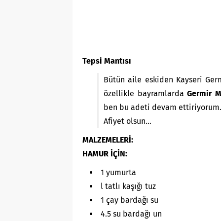
Tepsi Mantısı
Bütün aile eskiden Kayseri Germ
özellikle bayramlarda
Germir M
ben bu adeti devam ettiriyorum
Afiyet olsun…
MALZEMELERİ:
HAMUR İÇİN:
1 yumurta
l tatlı kaşığı tuz
1 çay bardağı su
4.5 su bardağı un