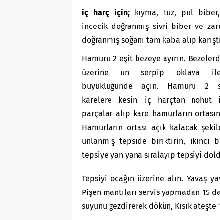
iç harç için;
kıyma, tuz, pul biber,
incecik doğranmış sivri biber ve za
doğranmış soğanı tam kaba alıp karıştı
Hamuru 2 eşit bezeye ayırın. Bezelerd
üzerine un serpip oklava il
büyüklüğünde açın. Hamuru 2 sa
karelere kesin, iç harçtan nohut ir
parçalar alıp kare hamurların ortası
Hamurların ortası açık kalacak şekild
unlanmış tepside biriktirin, ikinci 
tepsiye yan yana sıralayıp tepsiyi dol
Tepsiyi ocağın üzerine alın. Yavaş y
Pişen mantıları servis yapmadan 15 da
suyunu gezdirerek dökün, Kısık ateşte 1