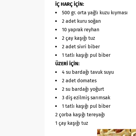
İÇ HARÇ İÇİN:
500 gr. orta yağlı kuzu kıyması
2 adet kuru soğan
10 yaprak reyhan
2 çay kaşığı tuz
2 adet sivri biber
1 tatlı kaşığı pul biber
ÜZERİ İÇİN:
4 su bardağı tavuk suyu
2 adet domates
2 su bardağı yoğurt
3 diş ezilmiş sarımsak
1 tatlı kaşığı pul biber
2 çorba kaşığı tereyağı
1 çay kaşığı tuz