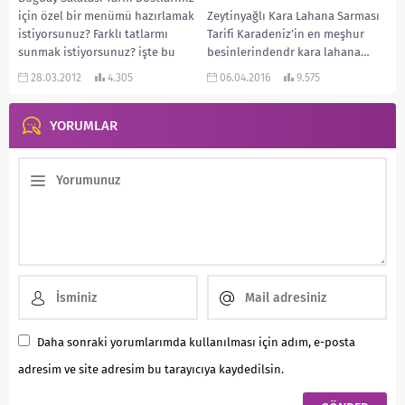
için özel bir menümü hazırlamak
Zeytinyağlı Kara Lahana Sarması
istiyorsunuz? Farklı tatlarmı
Tarifi Karadeniz’in en meşhur
sunmak istiyorsunuz? işte bu
besinlerindendr kara lahana…
yüzden bugün size bir...
Her yemekte kullanırlar. Özellikle
28.03.2012
4.305
06.04.2016
9.575
çorbası ve sarması bir harika...
YORUMLAR
Daha sonraki yorumlarımda kullanılması için adım, e-posta
adresim ve site adresim bu tarayıcıya kaydedilsin.