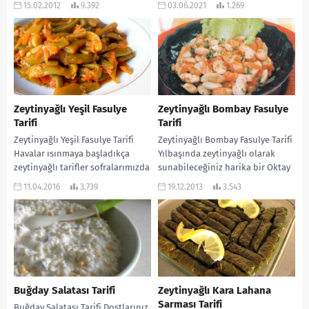
15.02.2012
9.392
03.06.2021
1.269
Zeytinyağlı Yeşil Fasulye
Zeytinyağlı Bombay Fasulye
Tarifi
Tarifi
Zeytinyağlı Yeşil Fasulye Tarifi
Zeytinyağlı Bombay Fasulye Tarifi
Havalar ısınmaya başladıkça
Yılbaşında zeytinyağlı olarak
zeytinyağlı tarifler sofralarımızda
sunabileceğiniz harika bir Oktay
daha çok yer almaya başladı.
Usta tarifi… Tadı ve görünümü şık
11.04.2016
3.739
19.12.2013
3.543
Şimdi sizlere vazgeçilmez bir
masalarınızın daha da...
zeytinyağlı...
Buğday Salatası Tarifi
Zeytinyağlı Kara Lahana
Sarması Tarifi
Buğday Salatası Tarifi Dostlarınız