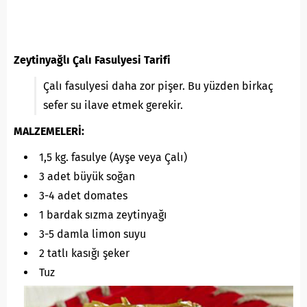
Zeytinyağlı Çalı Fasulyesi Tarifi
Çalı fasulyesi daha zor pişer. Bu yüzden birkaç
sefer su ilave etmek gerekir.
MALZEMELERİ:
1,5 kg. fasulye (Ayşe veya Çalı)
3 adet büyük soğan
3-4 adet domates
1 bardak sızma zeytinyağı
3-5 damla limon suyu
2 tatlı kasığı şeker
Tuz