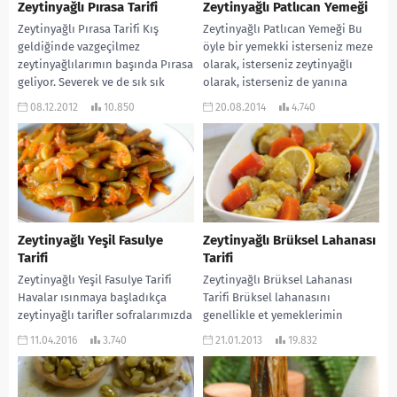
Zeytinyağlı Pırasa Tarifi
Zeytinyağlı Patlıcan Yemeği
Zeytinyağlı Pırasa Tarifi Kış
Zeytinyağlı Patlıcan Yemeği Bu
geldiğinde vazgeçilmez
öyle bir yemekki isterseniz meze
zeytinyağlılarımın başında Pırasa
olarak, isterseniz zeytinyağlı
geliyor. Severek ve de sık sık
olarak, isterseniz de yanına
yaptığım bu tarifimi sunduğum
yarika bir pilav yaparak...
08.12.2012
10.850
20.08.2014
4.740
dostlarımda...
Zeytinyağlı Yeşil Fasulye
Zeytinyağlı Brüksel Lahanası
Tarifi
Tarifi
Zeytinyağlı Yeşil Fasulye Tarifi
Zeytinyağlı Brüksel Lahanası
Havalar ısınmaya başladıkça
Tarifi Brüksel lahanasını
zeytinyağlı tarifler sofralarımızda
genellikle et yemeklerimin
daha çok yer almaya başladı.
yanına aperatif ve salata olarak
11.04.2016
3.740
21.01.2013
19.832
Şimdi sizlere vazgeçilmez bir
sunardım. Daha sonra zeytinyağlı
zeytinyağlı...
bu yemeği...