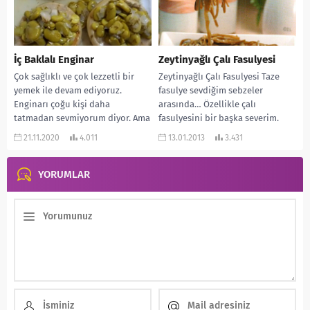
İç Baklalı Enginar
Zeytinyağlı Çalı Fasulyesi
Çok sağlıklı ve çok lezzetli bir
Zeytinyağlı Çalı Fasulyesi Taze
yemek ile devam ediyoruz.
fasulye sevdiğim sebzeler
Enginarı çoğu kişi daha
arasında… Özellikle çalı
tatmadan sevmiyorum diyor. Ama
fasulyesini bir başka severim.
tadınca da...
Bence daha lezzetli oluyor.
21.11.2020
4.011
13.01.2013
3.431
Evimde de...
YORUMLAR