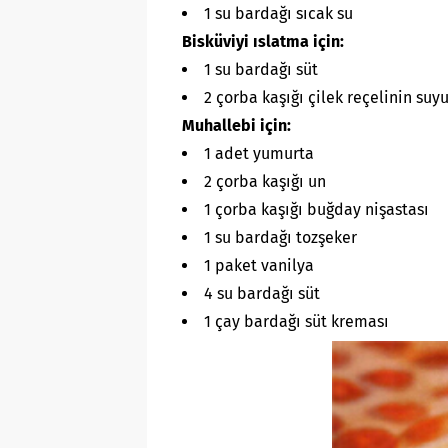
1 su bardağı sıcak su
Bisküviyi ıslatma için:
1 su bardağı süt
2 çorba kaşığı çilek reçelinin suy
Muhallebi için:
1 adet yumurta
2 çorba kaşığı un
1 çorba kaşığı buğday nişastası
1 su bardağı tozşeker
1 paket vanilya
4 su bardağı süt
1 çay bardağı süt kreması