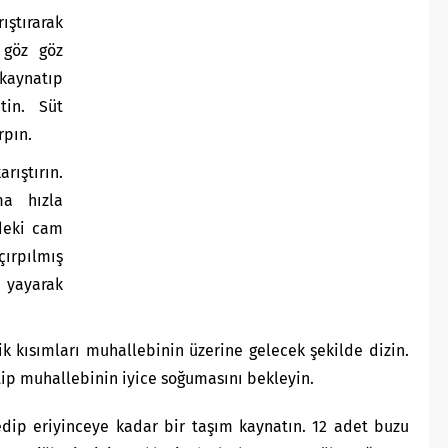
ştırarak
 göz göz
kaynatıp
tin. Süt
rpın.
rıştırın.
ma hızla
ndeki cam
ırpılmış
 yayarak
sik kısımları muhallebinin üzerine gelecek şekilde dizin.
ip muhallebinin iyice soğumasını bekleyin.
 edip eriyinceye kadar bir taşım kaynatın. 12 adet buzu