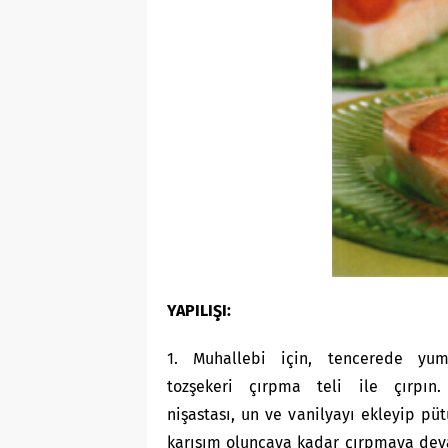
YAPILIŞI:
1. Muhallebi için, tencerede yu
tozşekeri çırpma teli ile çırpın
nişastası, un ve vanilyayı ekleyip püt
karışım oluncaya kadar çırpmaya dev