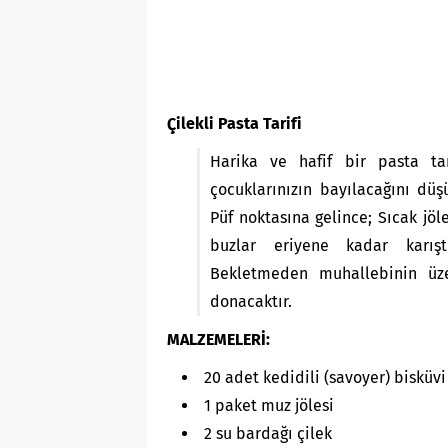
Çilekli Pasta Tarifi
Harika ve hafif bir pasta ta
çocuklarınızın bayılacağını dü
Püf noktasına gelince; Sıcak jöl
buzlar eriyene kadar karışt
Bekletmeden muhallebinin üz
donacaktır.
MALZEMELERİ:
20 adet kedidili (savoyer) bisküvi
1 paket muz jölesi
2 su bardağı çilek