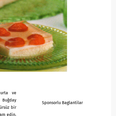
murta ve
. Buğday
Sponsorlu Baglantilar
ürsüz bir
am edin.