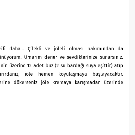
rifi daha… Çilekli ve jöleli olması bakımından da
şünüyorum. Umarım dener ve sevdiklerinize sunarsınız.
enin üzerine 12 adet buz (2 su bardağı suya eşittir) atıp
ırırdanız, jöle hemen koyulaşmaya başlayacaktır.
erine dökerseniz jöle kremaya karışmadan üzerinde