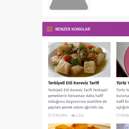
BENZER KONULAR
Terbiyeli Etli Kereviz Tarifi
Türlü Y
Terbiyeli Etli Kereviz Tarifi Terbiyeli
Türlü Y
yemeklerin herzaman daha hafif
bulursa
olduğunu düşünürüm özellikle de
hafif b
yapılan yemek sebze ağırlıklı ise.
açtığı
Şimdi sizlere...
Taze fa
17.09.2014
3.242
09.06