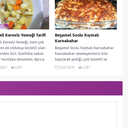
eli Kereviz Yemeği Tarifi
Beşamel Soslu Kıymalı
Karnabahar
li Kereviz Yemeği, hem çok
hem de oldukça lezzetli olan
Beşamel Soslu Kıymalı Karnabahar
rden biri. Özellikle sebze
Karnabahar sevmeyenlerin bile
r mutlaka denemeli. Ayrıca
bayılarak yediği, çok lezzetli ve
..
oldukça da doyurucu bir yemek
.2021
2.671
23.01.2019
2.181
tarifi var sırada....