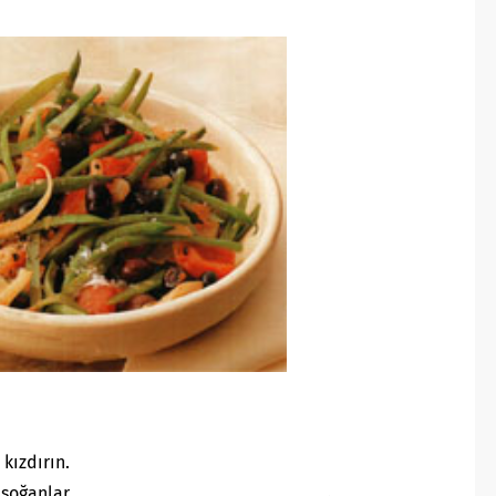
kızdırın.
oğanlar