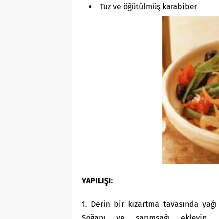
Tuz ve öğütülmüş karabiber
YAPILIŞI:
1. Derin bir kızartma tavasında yağı 
Soğanı ve sarımsağı ekleyin, s