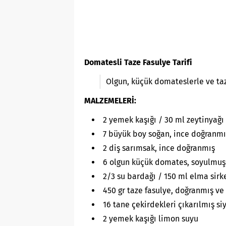
Domatesli Taze Fasulye Tarifi
Olgun, küçük domateslerle ve ta
MALZEMELERİ:
2 yemek kaşığı / 30 ml zeytinyağı
7 büyük boy soğan, ince doğranmı
2 diş sarımsak, ince doğranmış
6 olgun küçük domates, soyulmuş,
2/3 su bardağı / 150 ml elma sirk
450 gr taze fasulye, doğranmış v
16 tane çekirdekleri çıkarılmış si
2 yemek kaşığı limon suyu