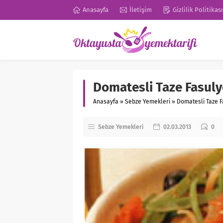
Anasayfa
İletişim
Gizlilik Politikası
Domatesli Taze Fasulye
Anasayfa
»
Sebze Yemekleri
»
Domatesli Taze Fa
Sebze Yemekleri
02.03.2013
0