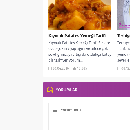
Kıymalı Patates Yemeği Tarifi
Terbiy
Kıymalı Patates Yemeği Tarifi Sizlere
Terbiye
evde çok sık yaptığım ve ailece çok
hafif, 
sevdiğimiz, yapılışı da oldukça kolay
yemekle
bir tarif veriyorum....
severle
yapılışı.
30.04.2016
18.385
08.12
YORUMLAR