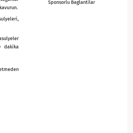
Sponsorlu Baglantilar
kavurun.
ulyeleri,
asulyeler
0 dakika
letmeden