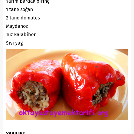
Yarım bardak pirinç
1 tane soğan
2 tane domates
Maydanoz
Tuz Karabiber
Sıvı yağ
YAPILIŞI: