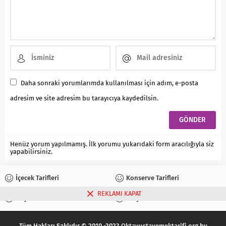
Daha sonraki yorumlarımda kullanılması için adım, e-posta
adresim ve site adresim bu tarayıcıya kaydedilsin.
Henüz yorum yapılmamış. İlk yorumu yukarıdaki form aracılığıyla siz
yapabilirsiniz.
İçecek Tarifleri
Konserve Tarifleri
REKLAMI KAPAT
Reçel Tarifleri
Turşu Tarifleri
Tüm Hakları Saklıdır © 2010 -2023
Oktayustayemektarifi.org
by