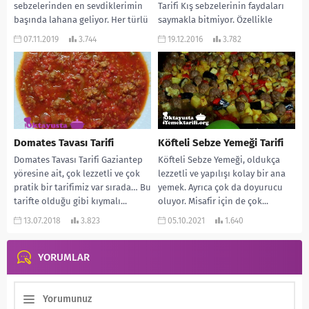
sebzelerinden en sevdiklerimin
Tarifi Kış sebzelerinin faydaları
başında lahana geliyor. Her türlü
saymakla bitmiyor. Özellikle
yemeğini de yiyorum. Özellikle de
karnabahar ve lahananın yeri ayrı
07.11.2019
3.744
19.12.2016
3.782
kapuska ve...
oluyor. Brokoli de hemen...
Domates Tavası Tarifi
Köfteli Sebze Yemeği Tarifi
Domates Tavası Tarifi Gaziantep
Köfteli Sebze Yemeği, oldukça
yöresine ait, çok lezzetli ve çok
lezzetli ve yapılışı kolay bir ana
pratik bir tarifimiz var sırada… Bu
yemek. Ayrıca çok da doyurucu
tarifte olduğu gibi kıymalı...
oluyor. Misafir için de çok...
13.07.2018
3.823
05.10.2021
1.640
YORUMLAR