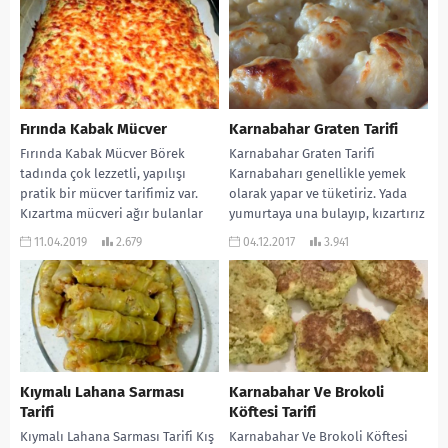
Fırında Kabak Mücver
Karnabahar Graten Tarifi
Fırında Kabak Mücver Börek
Karnabahar Graten Tarifi
tadında çok lezzetli, yapılışı
Karnabaharı genellikle yemek
pratik bir mücver tarifimiz var.
olarak yapar ve tüketiriz. Yada
Kızartma mücveri ağır bulanlar
yumurtaya una bulayıp, kızartırız
bayılacak. Her yemeğin...
ki sarımsaklı yoğurtla harika
11.04.2019
2.679
04.12.2017
3.941
gider…...
Kıymalı Lahana Sarması
Karnabahar Ve Brokoli
Tarifi
Köftesi Tarifi
Kıymalı Lahana Sarması Tarifi Kış
Karnabahar Ve Brokoli Köftesi