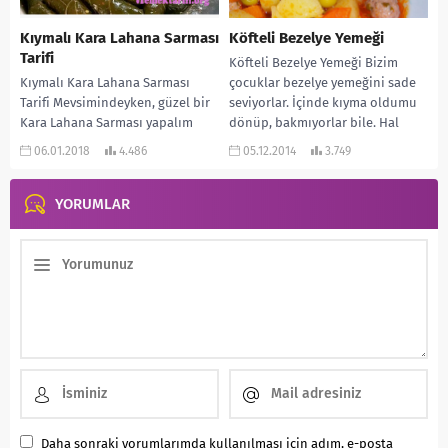
Kıymalı Kara Lahana Sarması
Köfteli Bezelye Yemeği
Tarifi
Köfteli Bezelye Yemeği Bizim
Kıymalı Kara Lahana Sarması
çocuklar bezelye yemeğini sade
Tarifi Mevsimindeyken, güzel bir
seviyorlar. İçinde kıyma oldumu
Kara Lahana Sarması yapalım
dönüp, bakmıyorlar bile. Hal
dedim. Gerçekten çok lezzetli
böyle olunca bende onlara...
06.01.2018
4.486
05.12.2014
3.749
oluyor. Asma yaprağına göre...
YORUMLAR
Daha sonraki yorumlarımda kullanılması için adım, e-posta