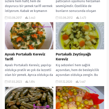
sizlere hem hafif, hem de
patlıcanın uyumunu herzaman
doyurucu bir yemek tarifi vermek
sevmişimdir. Özellikle de
istiyorum. Kabak ve kıymanın
bunların sonucunda oluşan
muhteşem...
yemek İmambayıldı ise… Umarım
03.06.2017
3.443
03.06.2012
3.473
tarifim hoşunuza gider. Sizlere...
Ayvalı Portakallı Kereviz
Portakallı Zeytinyağlı
Tarifi
Kereviz
Ayvalı Portakallı Kereviz, yapılışı
Kış sebzeleri hem sağlık
oldukça pratik ve çok da lezzetli
açısından, hem de besleyicilik
olan bir yemek. Ayrıca oldukça da
açısından oldukça zengin. Bu
hafif oluyor. Aynı zamanda...
gün de çok lezzetli bir kış sebzesi
07.03.2023
1.614
01.12.2020
1.447
olan...