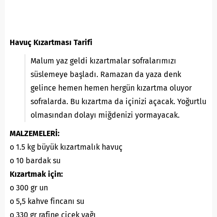
Havuç Kızartması Tarifi
Malum yaz geldi kızartmalar sofralarımızı
süslemeye başladı. Ramazan da yaza denk
gelince hemen hemen hergün kızartma oluyor
sofralarda. Bu kızartma da içinizi açacak. Yoğurtlu
olmasından dolayı miğdenizi yormayacak.
MALZEMELERİ:
o 1.5 kg büyük kızartmalık havuç
o 10 bardak su
Kızartmak için:
o 300 gr un
o 5,5 kahve fincanı su
o 330 gr rafine çiçek yağı