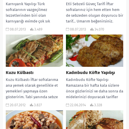
Karnıyarık Yapılışı Türk
Etli Sebzeli Güveç Tarifi İftar
sofralarının vazgeçilmez
sofralarınız için hem etten hem
lezzetlerinden biri olan
de sebzeden oluşan doyurucu bir
karnıyarığı evimde çok sık
tarif… Umarım beğenirsiniz.
yaparım. Ramazan ayının
MALZEMELERİ: Yarım...
08.07.2013
3.489
08.07.2013
34.070
başlamasıyla da sizlerle tekrar
paylaşmak...
Kuzu Külbastı
Kadınbudu Köfte Yapılışı
Kuzu Külbastı İftar sofralarıma
Kadınbudu Köfte Yapılışı
ana yemek olarak genellikle et
Ramazana bir hafta kala sizlere
yemekleri yapmaya özen
önce gözlerinizi ve daha sonra da
gösteririm. Tabi yanında sebze
midelerinizi doyuracak tarifler
yemeklerimde mutlaka olur.
vermek istiyorum. İftar...
20.07.2012
3.827
22.06.2014
3.328
Şimdi...