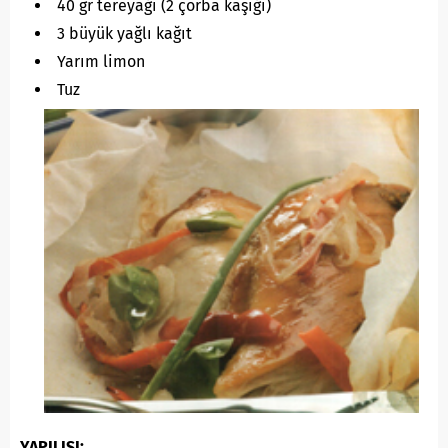
40 gr tereyağı (2 çorba kaşığı)
3 büyük yağlı kağıt
Yarım limon
Tuz
YAPILIŞI: