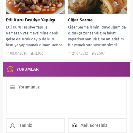
Etli Kuru Fasulye Yapılışı
Ciğer Sarma
Etli Kuru Fasulye Yapılışı
Ciğer Sarma İsmini duyduğum da
Ramazan yaz mevsimine denk
oldukça zor sandığım fakat
gelse de sıcak deyip de kuru
yaparken yanıldığımı anladığım
fasulye yapmamak olmaz. Bence
bir yemek sunuyorum şimdi
iftarda yenebilecek...
sizlere… Yapımı basit fakat...
08.07.2014
2.956
21.07.2012
3.507
YORUMLAR