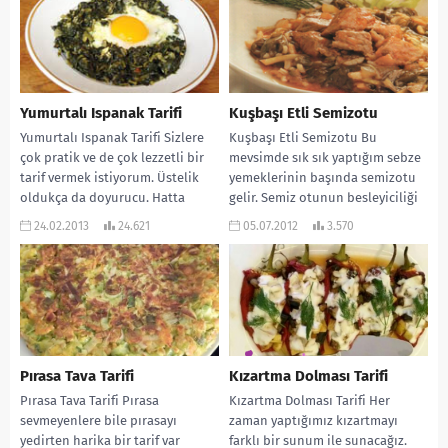
Yumurtalı Ispanak Tarifi
Kuşbaşı Etli Semizotu
Yumurtalı Ispanak Tarifi Sizlere
Kuşbaşı Etli Semizotu Bu
çok pratik ve de çok lezzetli bir
mevsimde sık sık yaptığım sebze
tarif vermek istiyorum. Üstelik
yemeklerinin başında semizotu
oldukça da doyurucu. Hatta
gelir. Semiz otunun besleyiciliği
ben...
ve sağlıklı olması da...
24.02.2013
24.621
05.07.2012
3.570
Pırasa Tava Tarifi
Kızartma Dolması Tarifi
Pırasa Tava Tarifi Pırasa
Kızartma Dolması Tarifi Her
sevmeyenlere bile pırasayı
zaman yaptığımız kızartmayı
yedirten harika bir tarif var
farklı bir sunum ile sunacağız.