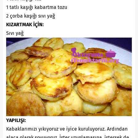
1 tatlı kaşığı kabartma tozu
2 çorba kaşığı sıvı yağ
KIZARTMAK İÇİN:
Sıvı yağ
YAPILIŞI:
Kabaklarımızı yıkıyoruz ve iyice kuruluyoruz. Ardından
alaca olarak soyuyoruz. İster uzunlamasına, istersek de