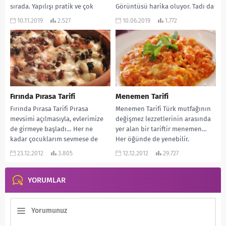
sırada. Yapılışı pratik ve çok
Görüntüsü harika oluyor. Tadı da
lezzetli. Pırasa severler...
müthiş. Özellikle yemekli...
10.11.2019
2.527
10.06.2019
1.772
Fırında Pırasa Tarifi
Menemen Tarifi
Fırında Pırasa Tarifi Pırasa
Menemen Tarifi Türk mutfağının
mevsimi açılmasıyla, evlerimize
değişmez lezzetlerinin arasında
de girmeye başladı… Her ne
yer alan bir tariftir menemen…
kadar çocuklarım sevmese de
Her öğünde de yenebilir.
ben türlü yollar deneyerek...
Kahvaltıdan tutun akşam
23.12.2012
3.805
12.12.2012
29.727
yemeğine...
YORUMLAR